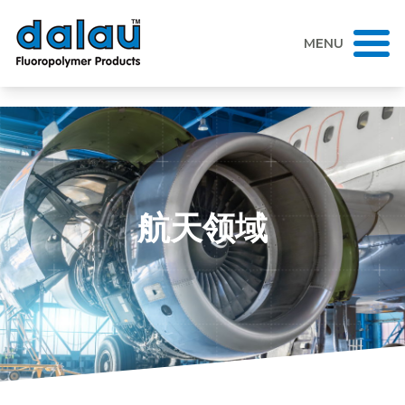
Please add the following line as high as possible to the BODY
element of your website:
MENU
航天领域