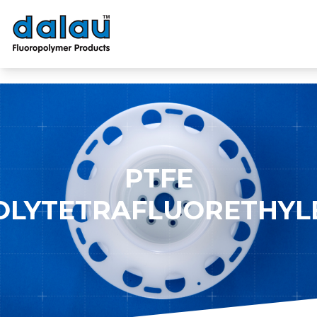
Please add the following line as high as possible to the BODY
element of your website:
PTFE
OLYTETRAFLUORETHYL