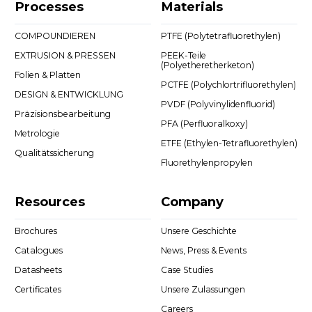
Processes
Materials
COMPOUNDIEREN
PTFE (Polytetrafluorethylen)
EXTRUSION & PRESSEN
PEEK-Teile
(Polyetheretherketon)
Folien & Platten
PCTFE (Polychlortrifluorethylen)
DESIGN & ENTWICKLUNG
PVDF (Polyvinylidenfluorid)
Präzisionsbearbeitung
PFA (Perfluoralkoxy)
Metrologie
ETFE (Ethylen-Tetrafluorethylen)
Qualitätssicherung
Fluorethylenpropylen
Resources
Company
Brochures
Unsere Geschichte
Catalogues
News, Press & Events
Datasheets
Case Studies
Certificates
Unsere Zulassungen
Careers