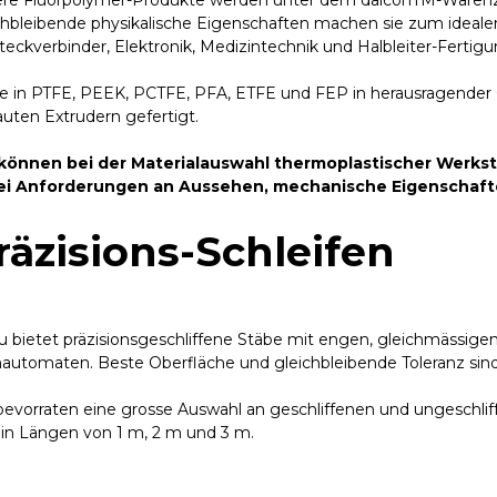
re Fluorpolymer-Produkte werden unter dem dalconTM-Warenze
chbleibende physikalische Eigenschaften machen sie zum idealen 
Steckverbinder, Elektronik, Medizintechnik und Halbleiter-Fertigu
e in PTFE, PEEK, PCTFE, PFA, ETFE und FEP in herausragender Q
uten Extrudern gefertigt.
 können bei der Materialauswahl thermoplastischer Werk
ei Anforderungen an Aussehen, mechanische Eigenschafte
räzisions-Schleifen
u bietet präzisionsgeschliffene Stäbe mit engen, gleichmässigen
automaten. Beste Oberfläche und gleichbleibende Toleranz sind
bevorraten eine grosse Auswahl an geschliffenen und ungeschl
n Längen von 1 m, 2 m und 3 m.