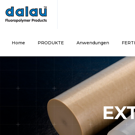
Please add the following line as high as possible to the BODY e
Home
PRODUKTE
Anwendungen
FERT
EX