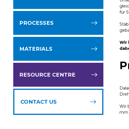
Unse
glei
für 
PROCESSES
Stäb
geba
Wir
MATERIALS
dab
P
RESOURCE CENTRE
Dala
Dreh
CONTACT US
Wir 
mm i